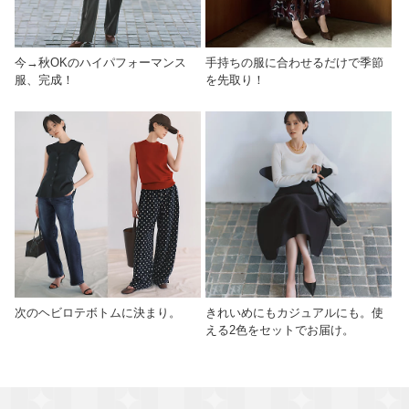
今→秋OKのハイパフォーマンス
手持ちの服に合わせるだけで季節
服、完成！
を先取り！
次のヘビロテボトムに決まり。
きれいめにもカジュアルにも。使
える2色をセットでお届け。