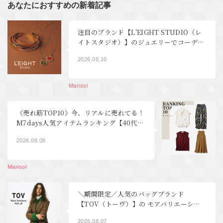
あなたにおすすめの新着記事
注目のブランド【L’EIGHT STUDIO（レ
イトスタジオ）】のジュエリーでコーデを
格上げ！｜40代ファッション
2026.08.10
Marisol
《売れ筋TOP10》今、リアルに売れてる！
M7days人気アイテムランキング【40代フ
ァッション】
2026.08.08
Marisol
＼期間限定／人気のバッグブランド
【TOV（トーヴ）】の モアバリエーショ
ンPOP UP開催！｜40代ファッション
2026.08.07