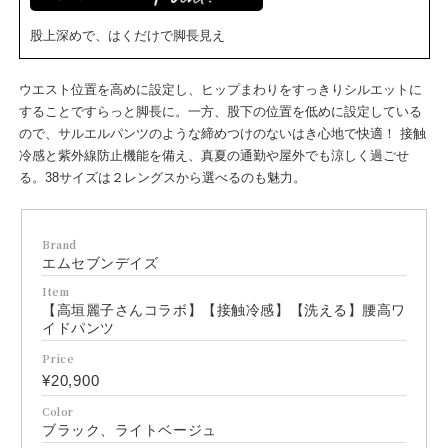
股上深めで、はくだけで脚長見え
ウエスト位置を高めに設定し、ヒップまわりをすっきりシルエットに
することですらっと脚長に。一方、股下の位置を低めに設定している
ので、サルエルパンツのような締めつけのないはき心地で快適！ 接触
冷感と紫外線防止機能を備え、真夏の通勤や屋外でも涼しく過ごせ
る。38サイズは２レングスから選べるのも魅力。
Brand
エムセブンデイズ
Item
【高垣麗子さんコラボ】【接触冷感】【洗える】腰高ワ
イドパンツ
Price
¥20,900
Color
ブラック、ライトベージュ