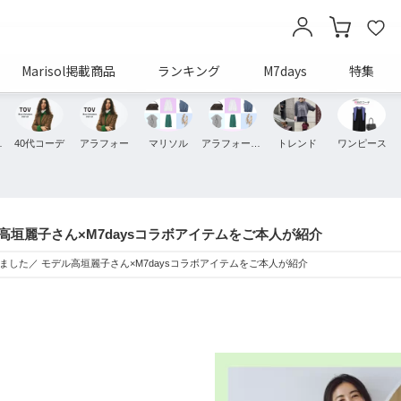
Marisol掲載商品
ランキング
M7days
特集
ッション
40代コーデ
アラフォー
マリソル
アラフォーコーデ
トレンド
ワンピース
垣麗子さん×M7daysコラボアイテムをご本人が紹介
した／ モデル高垣麗子さん×M7daysコラボアイテムをご本人が紹介