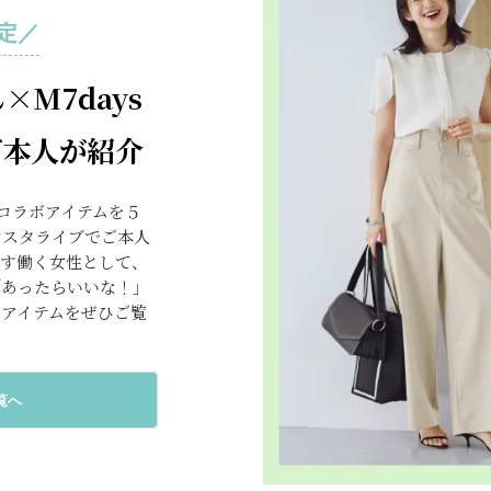
定／
M7days
ご本人が紹介
のコラボアイテムを５
ンスタライブでご本人
ごす働く女性として、
「あったらいいな！」
のアイテムをぜひご覧
覧へ