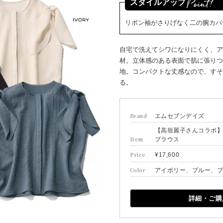
スタイルアップ
リボン袖がさりげなく二の腕カバ
自宅で洗えてシワになりにくく、ア
材。立体感のある表面で肌に張りつ
地。コンパクトな丈感なので、すそ
る。
Brand
エムセブンデイズ
【高垣麗子さんコラボ
Item
ブラウス
Price
¥17,600
Color
アイボリー、ブルー、
詳細・ご購