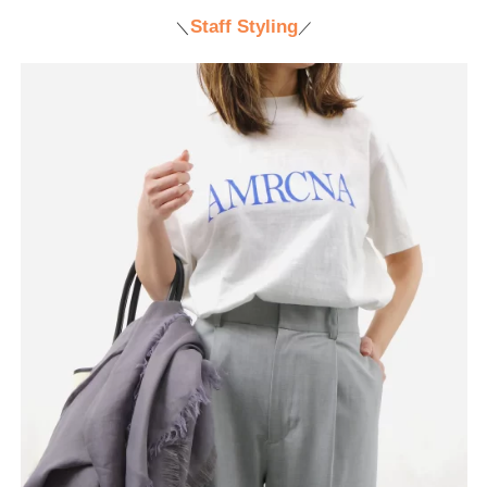
Staff Styling
＼
／