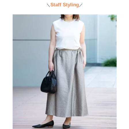
Staff Styling
＼
／