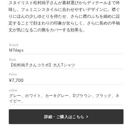
スタイリスト松村純子さんが素材選びからディテールまで吟
味し、フェミニンスタイルに合わせやすいデザインに。襟ぐ
りにほんの少しゆとりを持たせ、さらに襟のふちを細めに設
定することで顔まわりの印象が女らしく。さらに長めの半袖
丈が気になる二の腕をカバーする効果も。
M7days
【松村純子さんコラボ】大人Tシャツ
¥7,700
グレー、ホワイト、カーキグレー、Dブラウン、ブラック、ネ
イビー、
詳細・ご購入はこちら