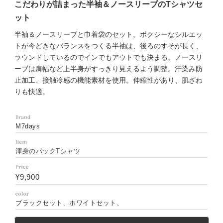
こだわりが詰まった半袖＆ノースリーブのTシャツセ
ット
半袖＆ノースリーブと巾着袋のセット。ボクシーなシルエッ
トが今どきなバランスをつくる半袖は、後ろのすそが長く、
ラウンドしているのでインでもアウトでも決まる。ノースリ
ーブは肩幅など上半身がすっきり見えるよう調整。汗染み防
止加工、接触冷感の機能素材を使用。伸縮性があり、肌ざわ
りも快適。
M7days
渾身のパックTシャツ
¥9,900
ブラックセット、ホワイトセット、