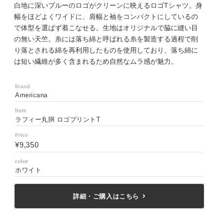
白地に深いブルーのロゴがクリーンに映えるロゴTシャツ。身
幅をほどよくワイドに、肩幅と袖をコンパクトにしているの
で体型を選ばず着こなせる。生地はオリジナルで脇に縫い目
の無い天竺。糸には落ち綿と呼ばれる糸を製造する過程で削
り落とされる綿を再利用したものを使用しており、落ち綿に
は短い繊維が多く含まれるため自然なムラ感が魅力。
Americana
ラフィー丸胴 ロゴプリントT
¥9,350
ホワイト
詳細・ご購入はこちら