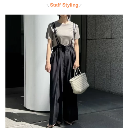
Staff Styling
＼
／