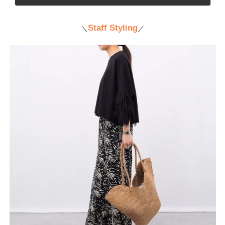
Staff Styling
＼
／