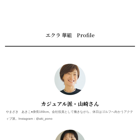
エクラ 華組 Profile
カジュアル派・山崎さん
やまざき あきこ●身長169cm。会社役員として働きながら、休日はゴルフへ向かうアクテ
ィブ派。Instagram：@aki_pono