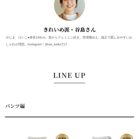
きれいめ派
・谷島さん
やじま けいこ●身長166cm。昔からフェミニン好き。管理職ゆえ、端正で親しみやすいお
しゃれが理想。Instagram：@via_keiko717
LINE UP
パンツ編
A
B