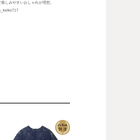
で親しみやすいおしゃれが理想。
_keiko717
B