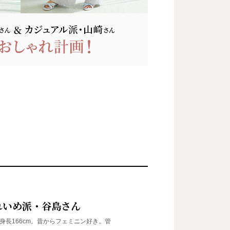
れいめ派
・谷島さん
身長166cm。昔からフェミニン好き。管