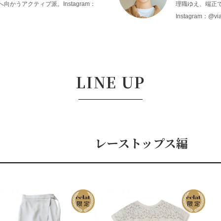
向かうアクティブ派。Instagram：
理職ゆえ、端正
Instagram：@via
LINE UP
レーストップス編
B
A