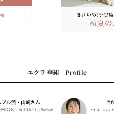
一覧
エクラ 華組 Profile
ュアル派・山崎さん
き
身長169cm。会社役員として働きなが
やじま けいこ●