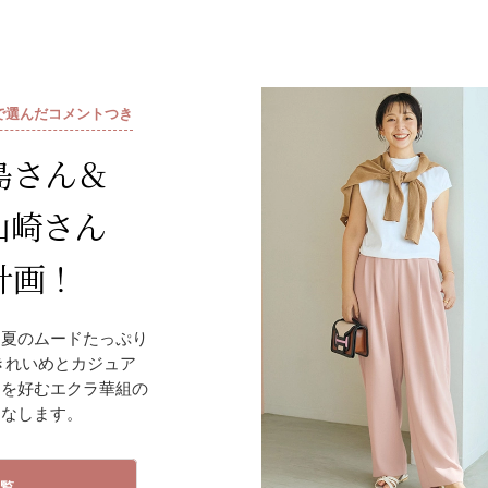
で選んだコメントつき
島さん＆
山崎さん
計画！
初夏のムードたっぷり
きれいめとカジュア
ンを好むエクラ華組の
こなします。
一覧