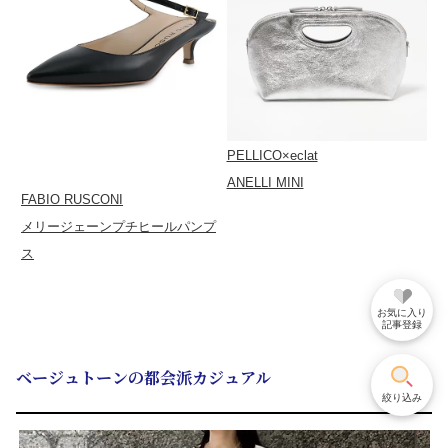
PELLICO×eclat
ANELLI MINI
FABIO RUSCONI
メリージェーンプチヒールパンプ
ス
お気に入り
記事登録
ベージュトーンの都会派カジュアル
絞り込み