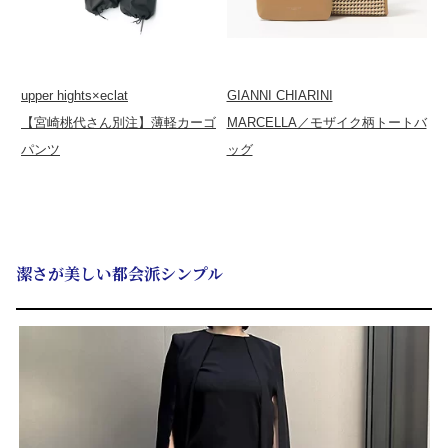
upper hights×eclat
GIANNI CHIARINI
【宮崎桃代さん別注】薄軽カーゴ
MARCELLA／モザイク柄トートバ
パンツ
ッグ
潔さが美しい都会派シンプル