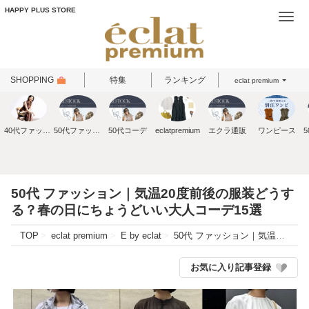
HAPPY PLUS STORE
Togg
navi
SHOPPING
特集
ランキング
eclat premium
40代ファッション
50代ファッション
50代コーデ
eclatpremium
エクラ通販
ワンピース
50代 ファッション｜気温20度前後の服装どうす
る？春の日にちょうどいい大人コーデ15選
TOP
eclat premium
E by eclat
50代 ファッション｜気温20度前後の服装どうする？春の日にちょうどいい大人コーデ15選
お気に入り記事登録