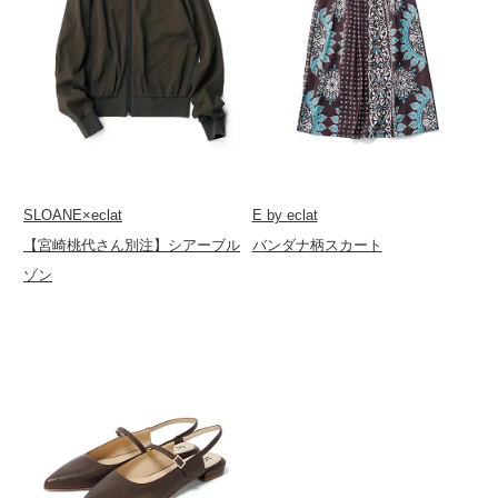
SLOANE×eclat
E by eclat
【宮崎桃代さん別注】シアーブル
バンダナ柄スカート
ゾン