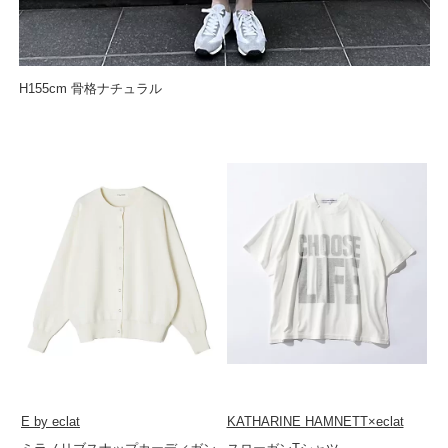
H155cm 骨格ナチュラル
E by eclat
KATHARINE HAMNETT×eclat