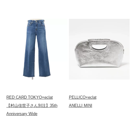
RED CARD TOKYO×eclat
PELLICO×eclat
【村山佳世子さん別注】35th
ANELLI MINI
Anniversary Wide