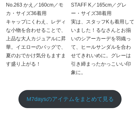
No.263 かえ／160cm／モ
STAFF K／165cm／グレ
カ・サイズ36着用
ー・サイズ38着用
キャップにくわえ、レディ
実は、スタッフKも着用して
な小物を合わせることで、
いました！るなさんとお揃
上品な大人カジュアルに昇
いのシアーカーデを羽織っ
華。イエローのバッグで、
て、ヒールサンダルを合わ
夏のおでかけ気分もますま
せてきれいめに。グレーは
す盛り上がる！
引き締まったかっこいい印
象に。
M7daysのアイテムをまとめて見る