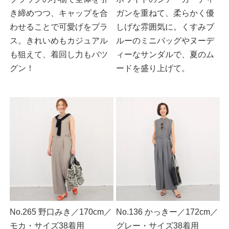
き締めつつ、キャップを合
ガンを重ねて、柔らかく優
わせることで可愛げをプラ
しげな雰囲気に。くすみブ
ス。きれいめもカジュアル
ルーのミニバッグやヌーデ
も狙えて、着回し力もバツ
ィーなサンダルで、夏のム
グン！
ードを盛り上げて。
No.265 野口みき／170cm／
No.136 かっきー／172cm／
モカ・サイズ38着用
グレー・サイズ38着用