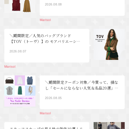
ァッション】
2026.08.08
Marisol
＼期間限定／人気のバッグブランド
【TOV（トーヴ）】の モアバリエーショ
ンPOP UP開催！｜40代ファッション
2026.08.07
Marisol
＼期間限定クーポン対象／今買って、損な
し「セールにならない人気＆名品20選」
【40代ファッション】
2026.08.05
Marisol
スタッフスナップで見る秋の新作10選！リ