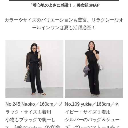
「着心地のよさに感激！」美女組SNAP
カラーやサイズのバリエーションも豊富。リラクシーなオ
ールインワンは夏も活躍必至！
No.245 Naoko／160cm／ブ
No.109 yukie／163cm／ネ
ラック・サイズ１着用
イビー・サイズ１着用
小物もブラックで統一し
シルバーのバッグ＆シュー
て、知的でシャープな印象
ズ、グレーのストールをア